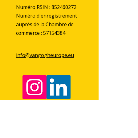
Numéro RSIN :
852460272
Numéro d'enregistrement
auprès de la Chambre de
commerce :
57154384
info@vangogheurope.eu
First Name
Last Name